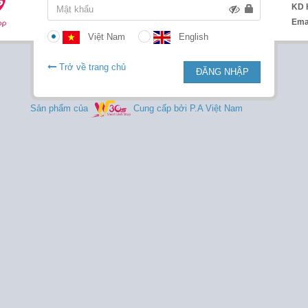
KD 
Ema
Việt Nam
English
Trở về trang chủ
ĐĂNG NHẬP
Sản phẩm của
Cung cấp bởi P.A Việt Nam