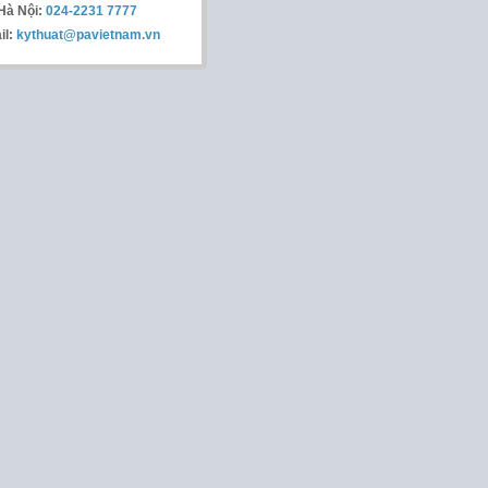
Hà Nội:
024-2231 7777
il:
kythuat@pavietnam.vn