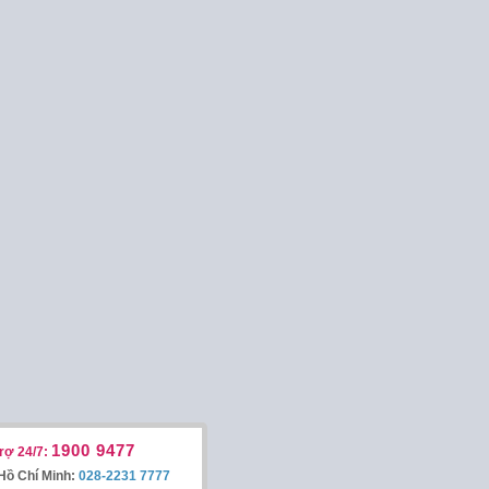
1900 9477
rợ 24/7:
Hồ Chí Minh:
028-2231 7777